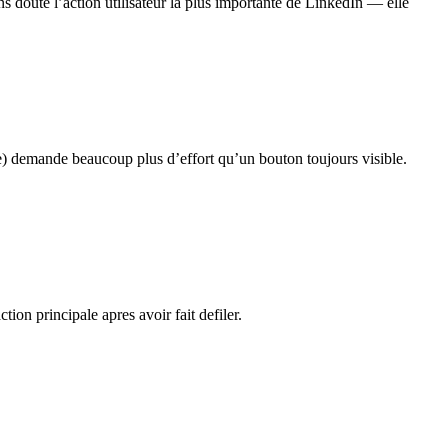
ans doute l’action utilisateur la plus importante de LinkedIn — elle
e) demande beaucoup plus d’effort qu’un bouton toujours visible.
ion principale apres avoir fait defiler.