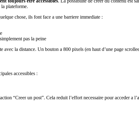
vent toujours etre accessibles
. La possibilite de creer du contenu est s
 la plateforme.
quelque chose, ils font face a une barriere immediate :
se
t simplement pas la peine
te avec la distance. Un bouton a 800 pixels (en haut d’une page scrolle
ipales accessibles :
tion “Creer un post”. Cela reduit l’effort necessaire pour acceder a l’act